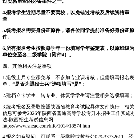
过资格审查的必备条件之一。
4
.
报考学生近期尽量不要离校，以免错过考核及后续资格审
查。
5.
统考报名需要身份证原件，请各位同学提前准备好身份证原
件。
6.
所有报名考生按照每学年一份填写学年鉴定表，以原班级为
单位交至各二级学院（附件4）。
四、其他相关注意事项
1.退役士兵专业课免考，不参加专业课考核，但需填写报名表
单，
“是否为退役士兵”选项填写“是”
；
2.建档立卡学生、转专业、休复学学生请注意相关选项填写；
3.统考报名及录取按照陕西省教育考试院具体文件执行，相关
信息可参考2026年陕西省普通高等学校专升本招生工作实施办
法-陕西招生考试信息网
https://www.sneac.com/info/1014/18574.htm
4.报名如有疑问，可联系二级学院或教务处029-33732611。经